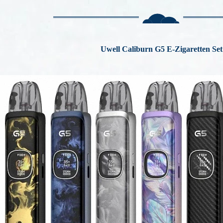
Uwell Caliburn
G5
E-Zigaretten Set