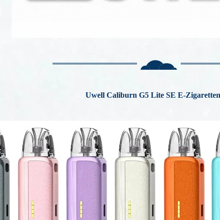
Uwell Caliburn
G5 Lite SE
E-Zigaretten