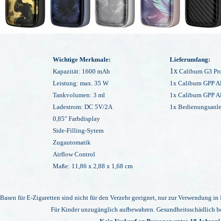
Wichtige Merkmale:
Lieferumfang:
1x
Kapazität: 1600 mAh
Caliburn G3 Pr
Leistung: max. 35 W
1x Caliburn
GPP A
Tankvolumen: 3 ml
1x Caliburn
GPP A
Ladestrom: DC 5V/2A
1x Bedienungsanle
0,85″ Farbdisplay
Side-Filling-Sytem
Zugautomatik
Airflow Control
Maße: 11,86 x 2,88 x 1,68 cm
Basen für E-Zigaretten sind nicht für den Verzehr geeignet,
nur zur Verwendung in 
Für Kinder unzugänglich aufbewahren. Gesundheitsschädlich b